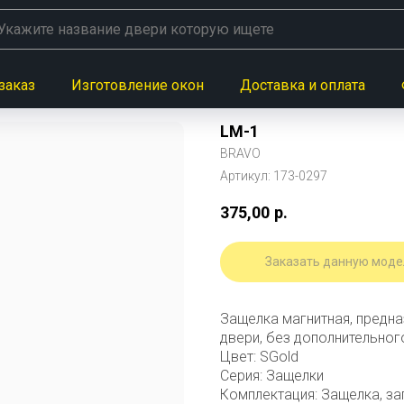
заказ
Изготовление окон
Доставка и оплата
LM-1
BRAVO
Артикул:
173-0297
375,00
р.
Заказать данную моде
Защелка магнитная, предн
двери, без дополнительног
Цвет: SGold
Серия: Защелки
Комплектация: Защелка, за