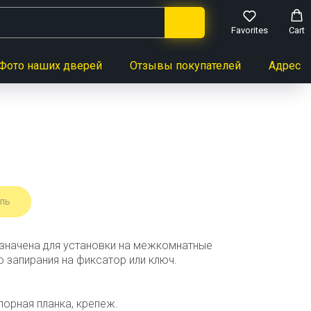
Favorites
Cart
Фото наших дверей
Отзывы покупателей
Адреса 
ль
азначена для установки на межкомнатные
о запирания на фиксатор или ключ.
порная планка, крепеж.