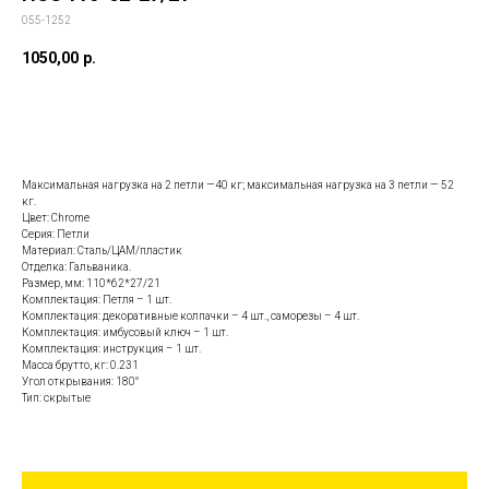
055-1252
1050,00
р.
Заказать данную модель
Максимальная нагрузка на 2 петли —40 кг; максимальная нагрузка на 3 петли — 52
кг.
Цвет: Chrome
Серия: Петли
Материал: Сталь/ЦАМ/пластик
Отделка: Гальваника.
Размер, мм: 110*62*27/21
Комплектация: Петля – 1 шт.
Комплектация: декоративные колпачки – 4 шт., саморезы – 4 шт.
Комплектация: имбусовый ключ – 1 шт.
Комплектация: инструкция – 1 шт.
Масса брутто, кг: 0.231
Угол открывания: 180°
Тип: скрытые