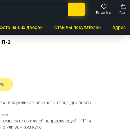
Favorites
Cart
Фото наших дверей
Отзывы покупателей
Адреса 
 П-3
ль
на для роликов верхнего торца дверного
ерей
 комплекте с нижней направляющей П-11 и
упе или замком купе