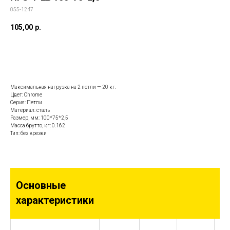
055-1247
105,00
р.
Заказать данную модель
Максимальная нагрузка на 2 петли — 20 кг.
Цвет: Chrome
Серия: Петли
Материал: сталь
Размер, мм: 100*75*2,5
Масса брутто, кг: 0.162
Тип: без врезки
Основные
характеристики