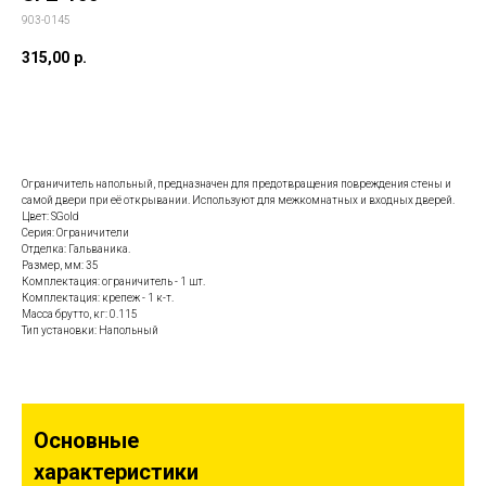
903-0145
315,00
р.
Заказать данную модель
Ограничитель напольный, предназначен для предотвращения повреждения стены и
самой двери при её открывании. Используют для межкомнатных и входных дверей.
Цвет: SGold
Серия: Ограничители
Отделка: Гальваника.
Размер, мм: 35
Комплектация: ограничитель - 1 шт.
Комплектация: крепеж - 1 к-т.
Масса брутто, кг: 0.115
Тип установки: Напольный
Основные
характеристики