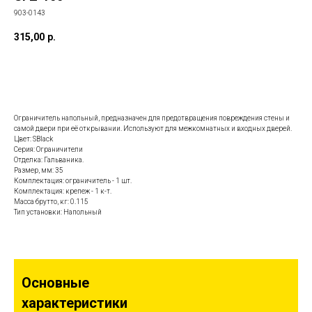
903-0143
315,00
р.
Заказать данную модель
Ограничитель напольный, предназначен для предотвращения повреждения стены и
самой двери при её открывании. Используют для межкомнатных и входных дверей.
Цвет: SBlack
Серия: Ограничители
Отделка: Гальваника.
Размер, мм: 35
Комплектация: ограничитель - 1 шт.
Комплектация: крепеж - 1 к-т.
Масса брутто, кг: 0.115
Тип установки: Напольный
Основные
характеристики