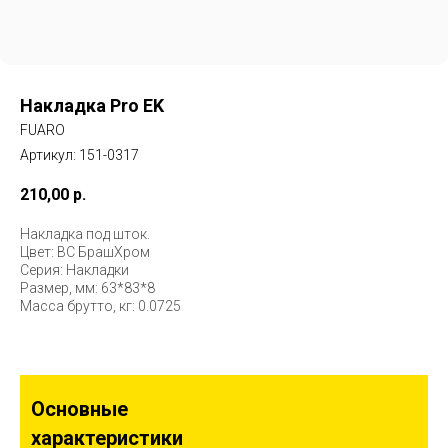
Накладка Pro EK
FUARO
Артикул:
151-0317
210,00
р.
Накладка под шток.
Цвет: BС БрашХром
Серия: Накладки
Размер, мм: 63*83*8
Масса брутто, кг: 0.0725
Основные
характеристики