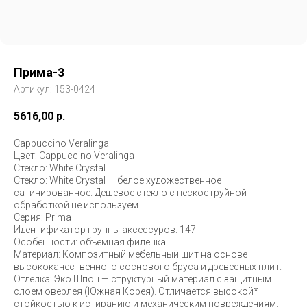
Прима-3
Артикул:
153-0424
5616,00
р.
Cappuccino Veralinga
Цвет: Cappuccino Veralinga
Стекло: White Сrystal
Стекло: White Сrystal — белое художественное
сатинированное. Дешевое стекло с пескоструйной
обработкой не используем.
Серия: Prima
Идентификатор группы аксессуров: 147
Особенности: объемная филенка
Материал: Композитный мебельный щит на основе
высококачественного соснового бруса и древесных плит.
Отделка: Эко Шпон — структурный материал с защитным
слоем оверлея (Южная Корея). Отличается высокой*
стойкостью к истиранию и механическим повреждениям.