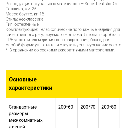
Репродукция натуральных материалов — Super Realistic. От
Толщина, мм: 36
Масса брутто, кг: 18
Стиль: неоклассика
Тип: остекленные
Комплектующие: Телескопические погонажные изделия для
качественного регулируемого монтажа. Дверная коробка с
TPE-уплотнителем для мягкого закрывания, благодаря
особой форме уплотнителя отсутствует закусывание со сто
*: В сравнении со схожими декоративными материалами.
Основные
характеристики
Стандартные
200*60
200*70
200*80
20
размеры
межкомнатных
дверей