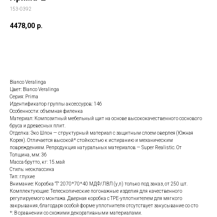
153-0392
4478,00
р.
Заказать данную модель
Bianco Veralinga
Цвет: Bianco Veralinga
Серия: Prima
Идентификатор группы аксессуров: 146
Особенности: объемная филенка
Материал: Композитный мебельный щит на основе высококачественного соснового
бруса и древесных плит.
Отделка: Эко Шпон — структурный материал с защитным слоем оверлея (Южная
Корея). Отличается высокой* стойкостью к истиранию и механическим
повреждениям. Репродукция натуральных материалов — Super Realistic. От
Толщина, мм: 36
Масса брутто, кг: 15.май
Стиль: неоклассика
Тип: глухие
Внимание: Коробка "Т" 2070*70*40 МДФ/ЛВЛ (у,п) только под заказ, от 250 шт.
Комплектующие: Телескопические погонажные изделия для качественного
регулируемого монтажа. Дверная коробка с TPE-уплотнителем для мягкого
закрывания, благодаря особой форме уплотнителя отсутствует закусывание со сто
*: В сравнении со схожими декоративными материалами.