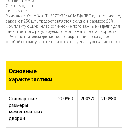
Толщина, мм: 36
Стиль: модерн
Тип: глухие
Внимание: Коробка "Т" 2070*70*40 МДФ/ЛВЛ (у,п) только под
заказ, от 250 шт., предоставляется скидка в размере 20%.
Комплектующие: Телескопические погонажные изделия для
качественного регулируемого монтажа. Дверная коробка с
TPE-уплотнителем для мягкого закрывания, благодаря
особой форме уплотнителя отсутствует закусывание со сто
Основные
характеристики
Стандартные
200*60
200*70
200*80
20
размеры
межкомнатных
дверей