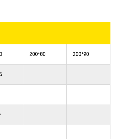
0
200*80
200*90
6
е