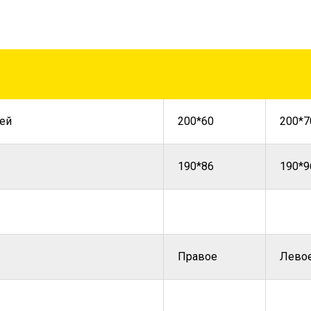
ей
200*60
200*7
190*86
190*9
Правое
Лево