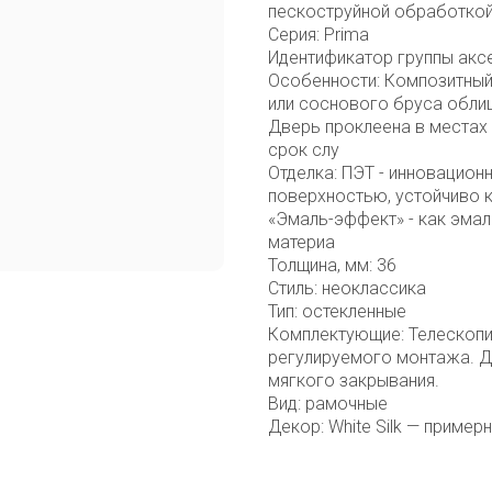
пескоструйной обработкой
Серия: Prima
Идентификатор группы акс
Особенности: Композитный
или соснового бруса облиц
Дверь проклеена в местах 
срок слу
Отделка: ПЭТ - инновацион
поверхностью, устойчиво 
«Эмаль-эффект» - как эмал
материа
Толщина, мм: 36
Стиль: неоклассика
Тип: остекленные
Комплектующие: Телескопи
регулируемого монтажа. Д
мягкого закрывания.
Вид: рамочные
Декор: White Silk — пример