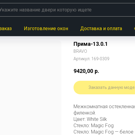
заказ
Изготовление окон
Доставка и оплата
Прима-13.0.1
BRAVO
Артикул:
169-0309
9420,00
р.
Заказать данную моде
Межкомнатная остекленная
филенкой.
Цвет: White Silk
Стекло: Magic Fog
Стекло: Magic Fog — белое