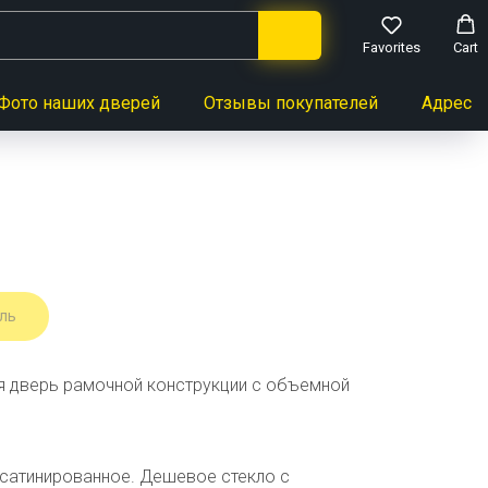
Favorites
Cart
Фото наших дверей
Отзывы покупателей
Адреса 
ль
 дверь рамочной конструкции с объемной
 сатинированное. Дешевое стекло с