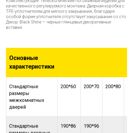
Комплектующие: Телескопические погонажные изделия для
качественного регулируемого монтажа. Дверная коробка с
TPE-уплотнителем для мягкого закрывания, благодаря
особой форме уплотнителя отсутствует закусывание со сто
Декор: Black Shine — черные глянцевые декоративные
вставки.
Основные
характеристики
Стандартные
200*60
200*70
200*80
20
размеры
межкомнатных
дверей
Стандартные
190*86
190*96
размеры входных