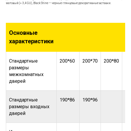
матовый (≈ 3,4 GU), Black Shine — черные глянцевые декоративные вставки.
Основные
характеристики
Стандартные
200*60
200*70
200*80
20
размеры
межкомнатных
дверей
Стандартные
190*86
190*96
размеры входных
дверей