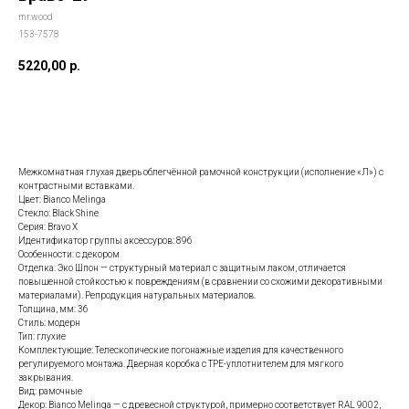
mr.wood
153-7578
5220,00
р.
Заказать данную модель
Межкомнатная глухая дверь облегчённой рамочной конструкции (исполнение «Л») с
контрастными вставками.
Цвет: Bianco Melinga
Стекло: Black Shine
Серия: Bravo X
Идентификатор группы аксессуров: 896
Особенности: с декором
Отделка: Эко Шпон — структурный материал с защитным лаком, отличается
повышенной стойкостью к повреждениям (в сравнении со схожими декоративными
материалами). Репродукция натуральных материалов.
Толщина, мм: 36
Стиль: модерн
Тип: глухие
Комплектующие: Телескопические погонажные изделия для качественного
регулируемого монтажа. Дверная коробка с TPE-уплотнителем для мягкого
закрывания.
Вид: рамочные
Декор: Bianco Melinga — с древесной структурой, примерно соответствует RAL 9002,