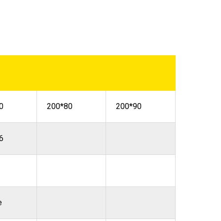
0
200*80
200*90
6
е