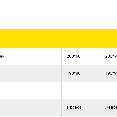
ей
200*60
200*7
190*86
190*9
Правое
Лево