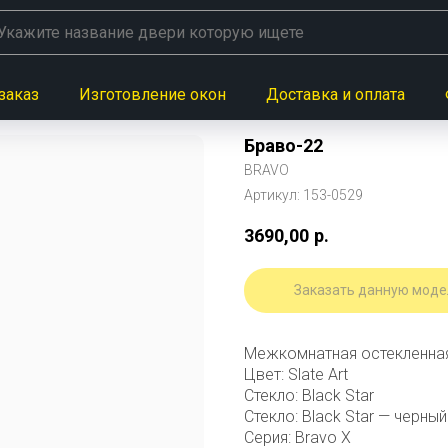
заказ
Изготовление окон
Доставка и оплата
Браво-22
BRAVO
Артикул:
153-0529
3690,00
р.
Заказать данную моде
Межкомнатная остекленная
Цвет: Slate Art
Стекло: Black Star
Стекло: Black Star — черны
Серия: Bravo X