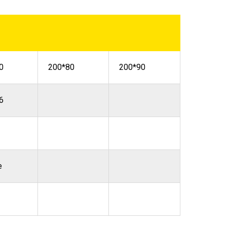
0
200*80
200*90
6
е