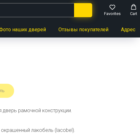
Favorites
Cart
Фото наших дверей
Отзывы покупателей
Адреса 
ль
 дверь рамочной конструкции.
й окрашенный лакобель (lacobel).