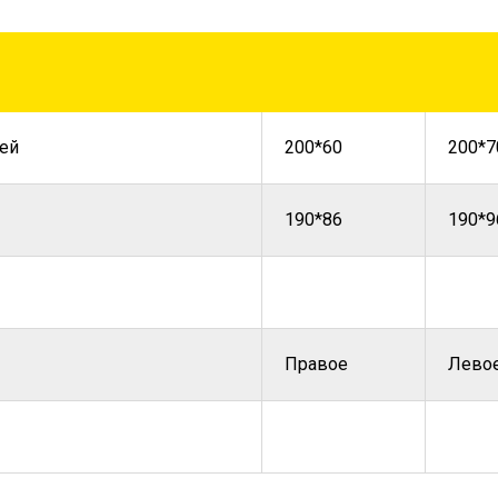
ей
200*60
200*7
190*86
190*9
Правое
Лево