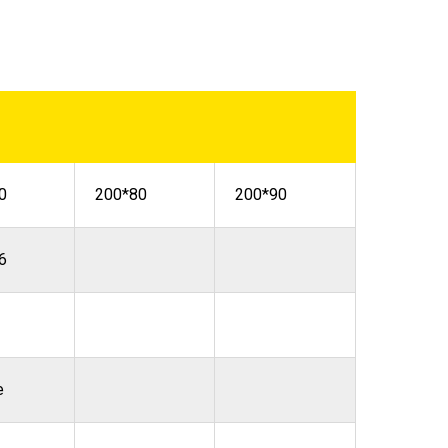
0
200*80
200*90
6
е