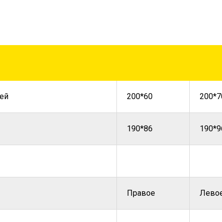
ей
200*60
200*7
190*86
190*9
Правое
Лево