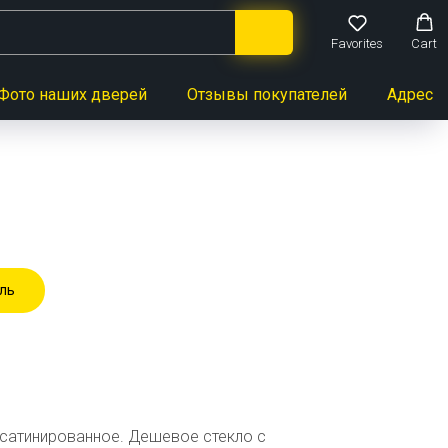
Favorites
Cart
Фото наших дверей
Отзывы покупателей
Адреса 
ль
 сатинированное. Дешевое стекло с