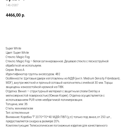
146-0587
4466,00
р.
Заказать данную модель
Super White
Цвет: Super White
Стекло: Magic Fog
Стекло: Magic Fog — белое сатинированное. Дешевое стекло с пескоструйной
обработкой не используем.
Серия: Bravo A
Идентификатор группы аксессуров: 482
Особенности: Щитовые двери изготовлены из МДФ (англ. Medium Density Fibreboard,
MDF), внутри жесткий и прочный сотовый наполнитель с ячейкой 30 мм. Торцы
защищены износостойкой кромкой из ПВХ.
Отделка: Винил — структурный материал с защитным слоем Overlay и
мелкозернистой поверхностью (Южная Корея). Отделка осуществляется с
использованием PUR-клея необратимой полимеризации.
Толщина, мм: 36
Стиль: минимализм
Тип: остекленные
Внимание: Коробка "Т" 2070*70*40 МДФ/ЛВЛ (у,п) только под заказ, от 250 шт.,
предоставляется скидка в размере 20%.
Комплектующие: Телескопические погонажные изделия для качественного