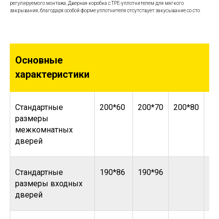
регулируемого монтажа. Дверная коробка с TPE-уплотнителем для мягкого
закрывания, благодаря особой форме уплотнителя отсутствует закусывание со сто
Основные
характеристики
Стандартные
200*60
200*70
200*80
20
размеры
межкомнатных
дверей
Стандартные
190*86
190*96
размеры входных
дверей