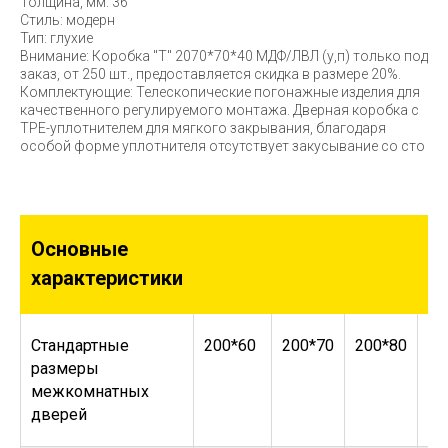
Толщина, мм: 36
Стиль: модерн
Тип: глухие
Внимание: Коробка "Т" 2070*70*40 МДФ/ЛВЛ (у,п) только под
заказ, от 250 шт., предоставляется скидка в размере 20%.
Комплектующие: Телескопические погонажные изделия для
качественного регулируемого монтажа. Дверная коробка с
TPE-уплотнителем для мягкого закрывания, благодаря
особой форме уплотнителя отсутствует закусывание со сто
Основные
характеристики
Стандартные
200*60
200*70
200*80
20
размеры
межкомнатных
дверей