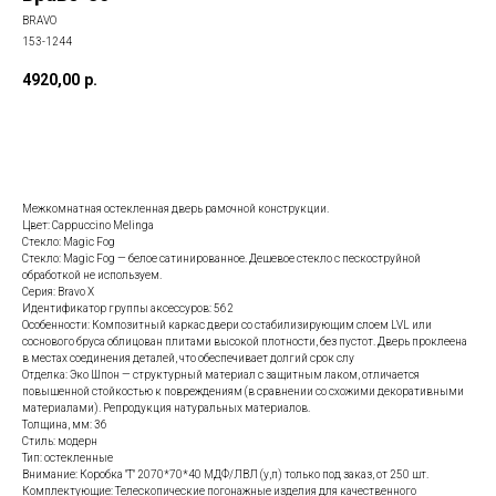
BRAVO
153-1244
4920,00
р.
Заказать данную модель
Межкомнатная остекленная дверь рамочной конструкции.
Цвет: Cappuccino Melinga
Стекло: Magic Fog
Стекло: Magic Fog — белое сатинированное. Дешевое стекло с пескоструйной
обработкой не используем.
Серия: Bravo X
Идентификатор группы аксессуров: 562
Особенности: Композитный каркас двери со стабилизирующим слоем LVL или
соснового бруса облицован плитами высокой плотности, без пустот. Дверь проклеена
в местах соединения деталей, что обеспечивает долгий срок слу
Отделка: Эко Шпон — структурный материал с защитным лаком, отличается
повышенной стойкостью к повреждениям (в сравнении со схожими декоративными
материалами). Репродукция натуральных материалов.
Толщина, мм: 36
Стиль: модерн
Тип: остекленные
Внимание: Коробка "Т" 2070*70*40 МДФ/ЛВЛ (у,п) только под заказ, от 250 шт.
Комплектующие: Телескопические погонажные изделия для качественного