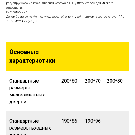
регулируемого монтажа. Дверная коробка с TPE-уплотнителем для мягкого
закрывания.
Вид: рамочные
Декор: Cappuccino Melinga — с древесной структурой, примерно соответствует RAL
7032, матовый (≈ 5,1 GU).
Основные
характеристики
Стандартные
200*60
200*70
200*80
20
размеры
межкомнатных
дверей
Стандартные
190*86
190*96
размеры входных
дверей