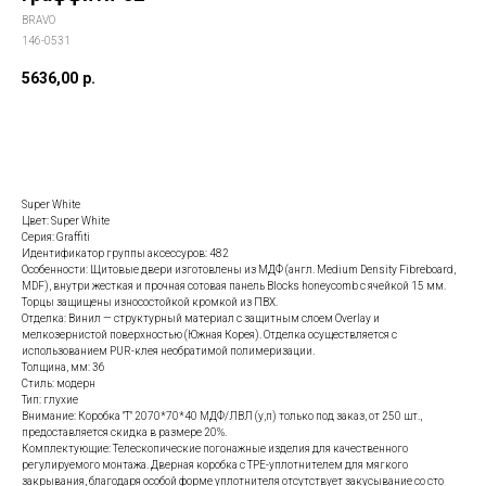
BRAVO
146-0531
5636,00
р.
Заказать данную модель
Super White
Цвет: Super White
Серия: Graffiti
Идентификатор группы аксессуров: 482
Особенности: Щитовые двери изготовлены из МДФ (англ. Medium Density Fibreboard,
MDF), внутри жесткая и прочная сотовая панель Blocks honeycomb с ячейкой 15 мм.
Торцы защищены износостойкой кромкой из ПВХ.
Отделка: Винил — структурный материал с защитным слоем Overlay и
мелкозернистой поверхностью (Южная Корея). Отделка осуществляется с
использованием PUR-клея необратимой полимеризации.
Толщина, мм: 36
Стиль: модерн
Тип: глухие
Внимание: Коробка "Т" 2070*70*40 МДФ/ЛВЛ (у,п) только под заказ, от 250 шт.,
предоставляется скидка в размере 20%.
Комплектующие: Телескопические погонажные изделия для качественного
регулируемого монтажа. Дверная коробка с TPE-уплотнителем для мягкого
закрывания, благодаря особой форме уплотнителя отсутствует закусывание со сто