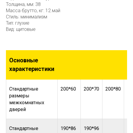
Толщина, мм: 38
Масса брутто, кг: 12.май
Стиль: минимализм
Тип: глухие
Вид: щитовые
Основные
характеристики
Стандартные
200*60
200*70
200*80
20
размеры
межкомнатных
дверей
Стандартные
190*86
190*96