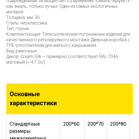
повреждениям, не выцветает со временем. «Эмаль-эффект» -
как эмаль, только лучше. Один из самых экологичных
материа
Толщина, мм: 36
Стиль: неоклассика
Тип: глухие
Комплектующие: Телескопические погонажные изделия для
качественного регулируемого монтажа. Дверная коробка с
TPE-уплотнителем для мягкого закрывания.
Вид: рамочные
Декор: Cream Silk — примерно соответствует RAL 7044,
матовый (≈ 4,7 GU).
Основные
характеристики
Стандартные
200*60
200*70
200*80
20
размеры
межкомнатных