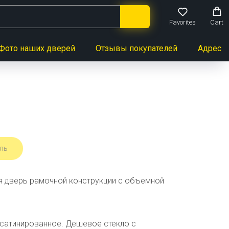
Favorites
Cart
Фото наших дверей
Отзывы покупателей
Адреса 
ль
 дверь рамочной конструкции с объемной
 сатинированное. Дешевое стекло с