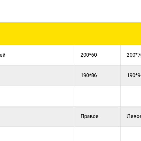
ей
200*60
200*7
190*86
190*9
Правое
Лево