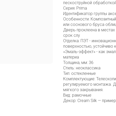
пескоструйной обработкой
Серия: Prima
Идентификатор группы акс
Особенности: Композитный
или соснового бруса облиц
Дверь проклеена в местах 
срок слу
Отделка: ПЭТ - инновацион
поверхностью, устойчиво 
«Эмаль-эффект» - как эмал
материа
Толщина, мм: 36
Стиль: неоклассика
Тип: остекленные
Комплектующие: Телескопи
регулируемого монтажа. Д
мягкого закрывания.
Вид: рамочные
Декор: Cream Silk — пример