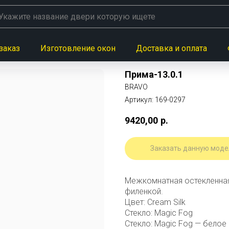
заказ
Изготовление окон
Доставка и оплата
Прима-13.0.1
BRAVO
Артикул:
169-0297
9420,00
р.
Заказать данную моде
Межкомнатная остекленная
филенкой.
Цвет: Cream Silk
Стекло: Magic Fog
Стекло: Magic Fog — белое