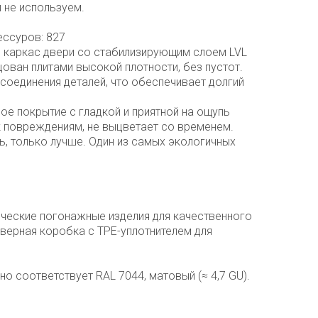
 не используем.
ессуров: 827
 каркас двери со стабилизирующим слоем LVL
ован плитами высокой плотности, без пустот.
соединения деталей, что обеспечивает долгий
ное покрытие c гладкой и приятной на ощупь
к повреждениям, не выцветает со временем.
ь, только лучше. Один из самых экологичных
ческие погонажные изделия для качественного
верная коробка с TPE-уплотнителем для
но соответствует RAL 7044, матовый (≈ 4,7 GU).