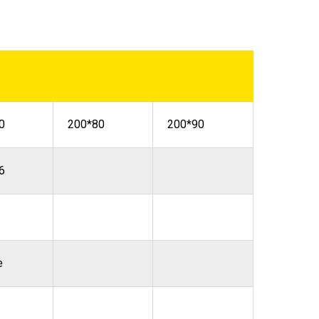
0
200*80
200*90
6
е