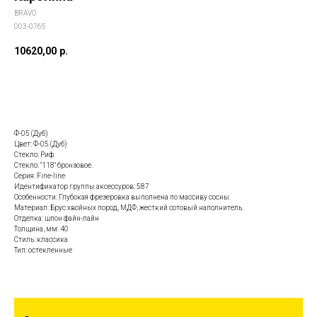
BRAVO
003-0765
10620,00
р.
Заказать данную модель
Ф-05 (Дуб)
Цвет: Ф-05 (Дуб)
Стекло: Риф.
Стекло: "118" бронзовое.
Серия: Fine-line
Идентификатор группы аксессуров: 587
Особенности: Глубокая фрезеровка выполнена по массиву сосны.
Материал: Брус хвойных пород, МДФ, жесткий сотовый наполнитель.
Отделка: шпон файн-лайн
Толщина, мм: 40
Стиль: классика
Тип: остекленные