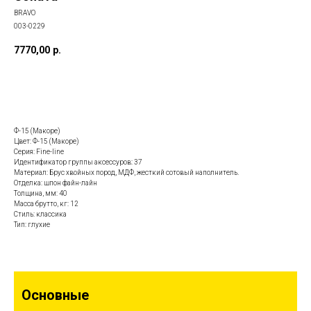
BRAVO
003-0229
7770,00
р.
Заказать данную модель
Ф-15 (Макоре)
Цвет: Ф-15 (Макоре)
Серия: Fine-line
Идентификатор группы аксессуров: 37
Материал: Брус хвойных пород, МДФ, жесткий сотовый наполнитель.
Отделка: шпон файн-лайн
Толщина, мм: 40
Масса брутто, кг: 12
Стиль: классика
Тип: глухие
Основные