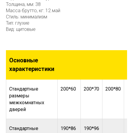
Толщина, мм: 38
Масса брутто, кг: 12.май
Стиль: минимализм
Тип: глухие
Вид: щитовые
Основные
характеристики
Стандартные
200*60
200*70
200*80
20
размеры
межкомнатных
дверей
Стандартные
190*86
190*96