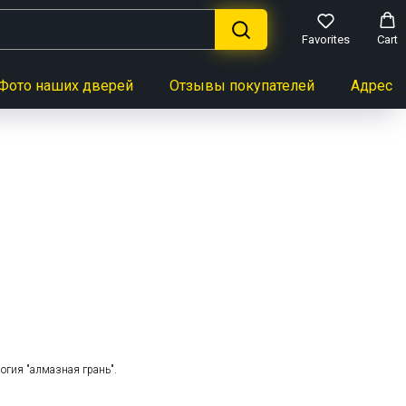
Favorites
Cart
Фото наших дверей
Отзывы покупателей
Адреса 
ь
логия "алмазная грань".