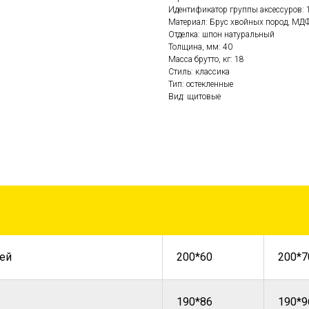
Идентификатор группы аксессуров: 
Материал: Брус хвойных пород, МДФ
Отделка: шпон натуральный
Толщина, мм: 40
Масса брутто, кг: 18
Стиль: классика
Тип: остекленные
Вид: щитовые
ей
200*60
200*7
190*86
190*9