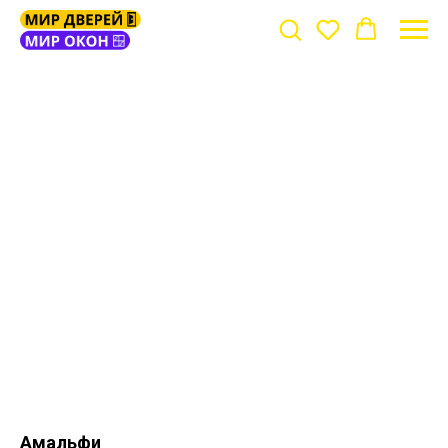
Амальфи