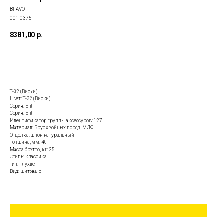
BRAVO
001-0375
8381,00
р.
Заказать данную модель
Т-32 (Виски)
Цвет: Т-32 (Виски)
Серия: Elit
Серия: Elit
Идентификатор группы аксессуров: 127
Материал: Брус хвойных пород, МДФ.
Отделка: шпон натуральный
Толщина, мм: 40
Масса брутто, кг: 25
Стиль: классика
Тип: глухие
Вид: щитовые