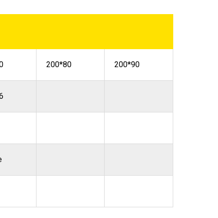
0
200*80
200*90
6
е