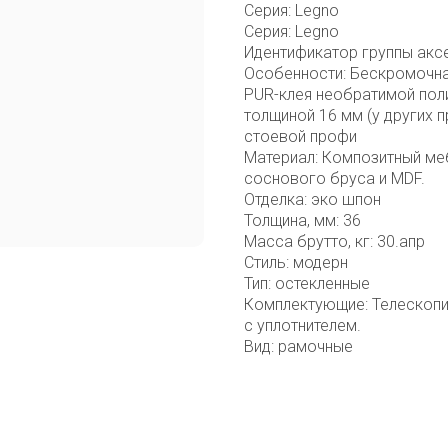
Серия: Legno
Серия: Legno
Идентификатор группы акс
Особенности: Бескромочна
PUR-клея необратимой пол
толщиной 16 мм (у других п
стоевой профи
Материал: Композитный ме
соснового бруса и MDF.
Отделка: эко шпон
Толщина, мм: 36
Масса брутто, кг: 30.апр
Стиль: модерн
Тип: остекленные
Комплектующие: Телескопи
с уплотнителем.
Вид: рамочные