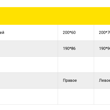
ей
200*60
200*7
190*86
190*9
Правое
Лево