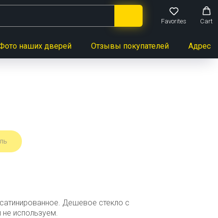
Favorites
Cart
Фото наших дверей
Отзывы покупателей
Адреса 
ль
 сатинированное. Дешевое стекло с
 не используем.