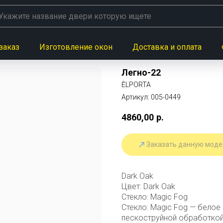
заказ
Изготовление окон
Доставка и оплата
Легно-22
ĒLPORTA
Артикул:
005-0449
4860,00
р.
Заказать данную моде
Dark Oak
Цвет: Dark Oak
Стекло: Magic Fog
Стекло: Magic Fog — белое
пескоструйной обработкой