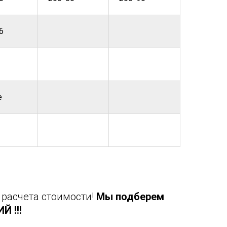
6
е
 расчета стоимости!
Мы подберем
 !!!