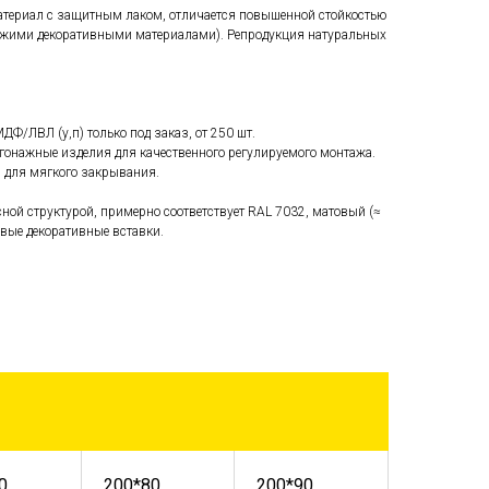
атериал с защитным лаком, отличается повышенной стойкостью
хожими декоративными материалами). Репродукция натуральных
ДФ/ЛВЛ (у,п) только под заказ, от 250 шт.
гонажные изделия для качественного регулируемого монтажа.
м для мягкого закрывания.
сной структурой, примерно соответствует RAL 7032, матовый (≈
евые декоративные вставки.
0
200*80
200*90