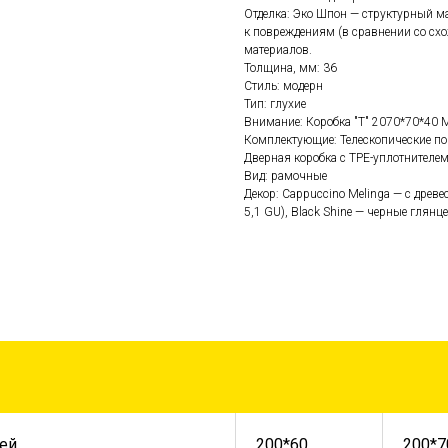
Отделка: Эко Шпон — структурный м
к повреждениям (в сравнении со с
материалов.
Толщина, мм: 36
Стиль: модерн
Тип: глухие
Внимание: Коробка "Т" 2070*70*40 М
Комплектующие: Телескопические по
Дверная коробка с TPE-уплотнителе
Вид: рамочные
Декор: Cappuccino Melinga — с древе
5,1 GU), Black Shine — черные глянц
ей
200*60
200*7