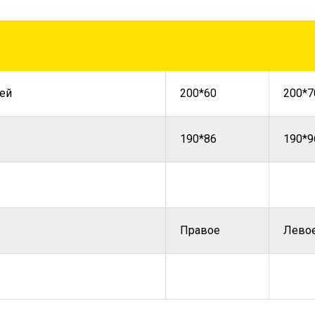
ей
200*60
200*7
190*86
190*9
Правое
Лево