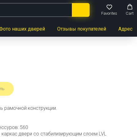
Favorites
Cart
Фото наших дверей
Отзывы покупателей
Адреса 
ль
ь рамочной конструкции.
ессуров: 560
 каркас двери со стабилизирующим слоем LVL