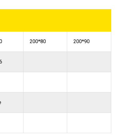
0
200*80
200*90
6
е