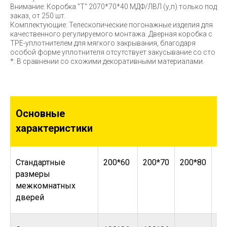
Внимание: Коробка "Т" 2070*70*40 МДФ/ЛВЛ (у,п) только под
заказ, от 250 шт.
Комплектующие: Телескопические погонажные изделия для
качественного регулируемого монтажа. Дверная коробка с
TPE-уплотнителем для мягкого закрывания, благодаря
особой форме уплотнителя отсутствует закусывание со сто
*: В сравнении со схожими декоративными материалами.
Основные
характеристики
Стандартные
200*60
200*70
200*80
20
размеры
межкомнатных
дверей