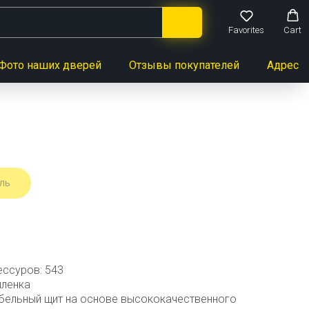
Favorites
Cart
Фото наших дверей
Отзывы покупателей
Адреса 
ль
ессуров: 543
иленка
бельный щит на основе высококачественного