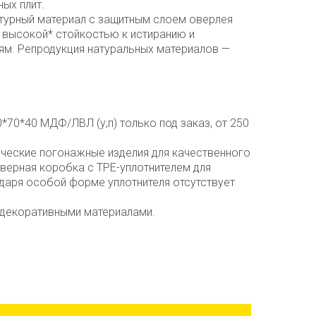
ых плит.
ктурный материал с защитным слоем оверлея
 высокой* стойкостью к истиранию и
м. Репродукция натуральных материалов —
*70*40 МДФ/ЛВЛ (у,п) только под заказ, от 250
ческие погонажные изделия для качественного
верная коробка с TPE-уплотнителем для
даря особой форме уплотнителя отсутствует
 декоративными материалами.