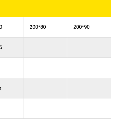
0
200*80
200*90
6
е