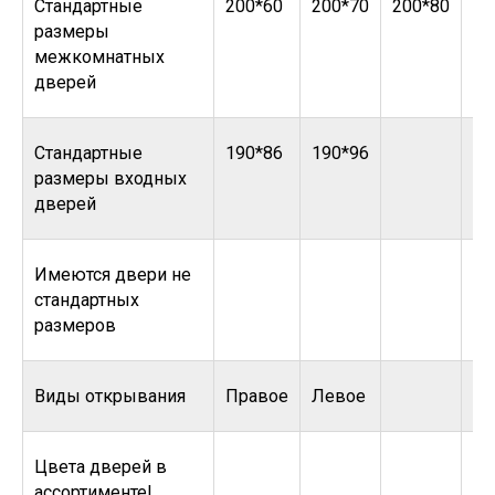
Стандартные
200*60
200*70
200*80
20
размеры
межкомнатных
дверей
Стандартные
190*86
190*96
размеры входных
дверей
Имеются двери не
стандартных
размеров
Виды открывания
Правое
Левое
Цвета дверей в
ассортименте!