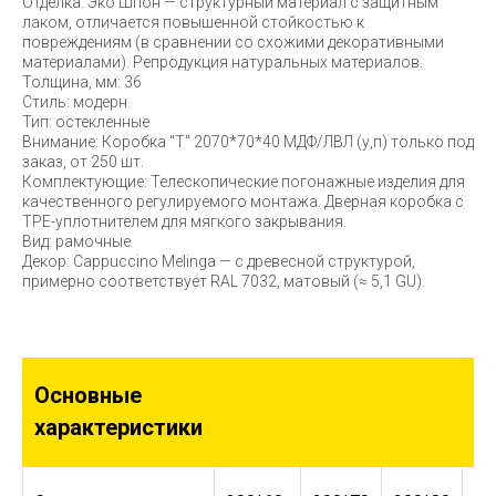
Отделка: Эко Шпон — структурный материал с защитным
лаком, отличается повышенной стойкостью к
повреждениям (в сравнении со схожими декоративными
материалами). Репродукция натуральных материалов.
Толщина, мм: 36
Стиль: модерн
Тип: остекленные
Внимание: Коробка "Т" 2070*70*40 МДФ/ЛВЛ (у,п) только под
заказ, от 250 шт.
Комплектующие: Телескопические погонажные изделия для
качественного регулируемого монтажа. Дверная коробка с
TPE-уплотнителем для мягкого закрывания.
Вид: рамочные
Декор: Cappuccino Melinga — с древесной структурой,
примерно соответствует RAL 7032, матовый (≈ 5,1 GU).
Основные
характеристики