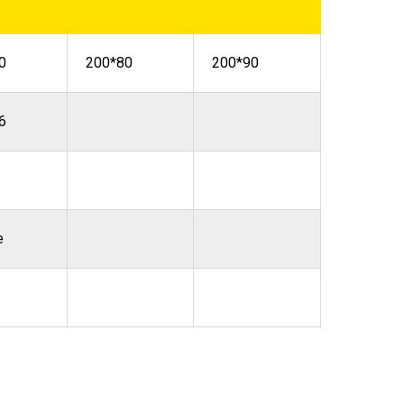
0
200*80
200*90
6
е