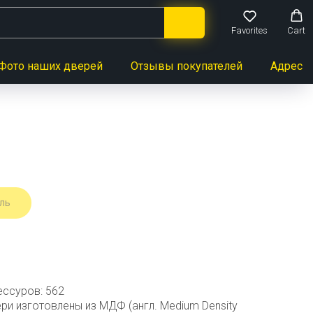
Favorites
Cart
Фото наших дверей
Отзывы покупателей
Адреса 
ль
ессуров: 562
и изготовлены из МДФ (англ. Medium Density