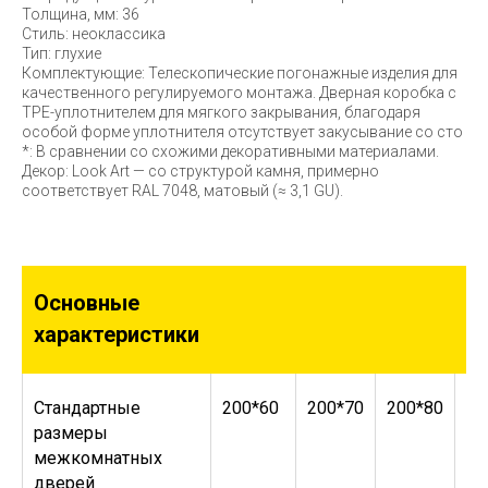
Толщина, мм: 36
Стиль: неоклассика
Тип: глухие
Комплектующие: Телескопические погонажные изделия для
качественного регулируемого монтажа. Дверная коробка с
TPE-уплотнителем для мягкого закрывания, благодаря
особой форме уплотнителя отсутствует закусывание со сто
*: В сравнении со схожими декоративными материалами.
Декор: Look Art — со структурой камня, примерно
соответствует RAL 7048, матовый (≈ 3,1 GU).
Основные
характеристики
Стандартные
200*60
200*70
200*80
20
размеры
межкомнатных
дверей