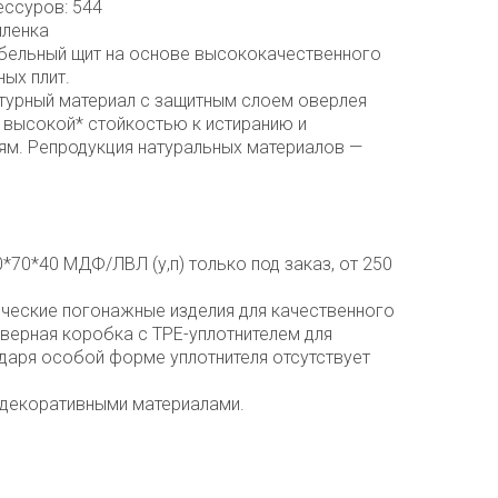
ессуров: 544
иленка
бельный щит на основе высококачественного
ых плит.
ктурный материал с защитным слоем оверлея
 высокой* стойкостью к истиранию и
м. Репродукция натуральных материалов —
*70*40 МДФ/ЛВЛ (у,п) только под заказ, от 250
ческие погонажные изделия для качественного
верная коробка с TPE-уплотнителем для
даря особой форме уплотнителя отсутствует
 декоративными материалами.