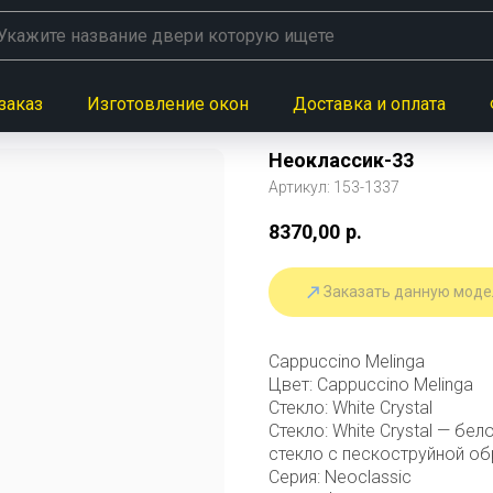
заказ
Изготовление окон
Доставка и оплата
Неоклассик-33
Артикул:
153-1337
8370,00
р.
Заказать данную моде
Cappuccino Melinga
Цвет: Cappuccino Melinga
Стекло: White Сrystal
Стекло: White Сrystal — б
стекло с пескоструйной об
Серия: Neoclassic