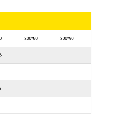
0
200*80
200*90
6
е