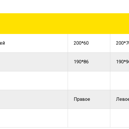
ей
200*60
200*7
190*86
190*9
Правое
Лево