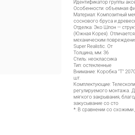
Идентификатор группы акс
Особенности: объемная ф
Материал: Композитный ме
соснового бруса и древесн
Отделка: Эко Шпон — стру
(Южная Корея). Отличается
механическим повреждения
Super Realistic. От
Толщина, мм: 36
Стиль: неоклассика
Тип: остекленные
Внимание: Коробка "Т" 2070
шт.
Комплектующие: Телескопи
регулируемого монтажа. Д
мягкого закрывания, благо
закусывание со сто
*: В сравнении со схожими