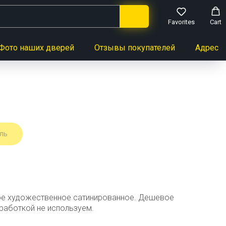
Favorites
Cart
Фото наших дверей
Отзывы покупателей
Адреса 
ль
елое художественное сатинированное. Дешевое
работкой не используем.