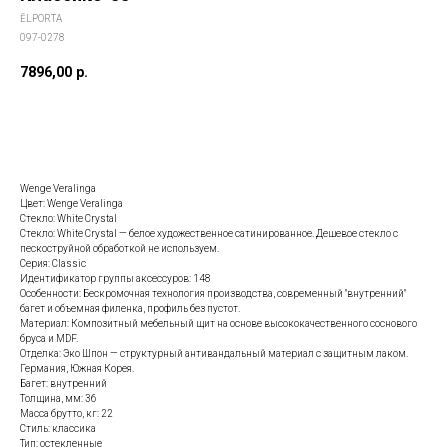
ĒLPORTA
097-0278
7896,00
р.
Заказать данную модель
Wenge Veralinga
Цвет: Wenge Veralinga
Стекло: White Сrystal
Стекло: White Сrystal — белое художественное сатинированное. Дешевое стекло с
пескоструйной обработкой не используем.
Серия: Classic
Идентификатор группы аксессуров: 148
Особенности: Бескромочная технология производства, современный "внутренний"
багет и объемная филенка, профиль без пустот.
Материал: Композитный мебельный щит на основе высококачественного соснового
бруса и MDF.
Отделка: Эко Шпон — структурный антивандальный материал с защитным лаком.
Германия, Южная Корея.
Багет: внутренний
Толщина, мм: 36
Масса брутто, кг: 22
Стиль: классика
Тип: остекленные