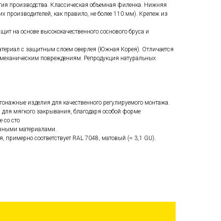
гия производства. Классическая объемная филенка. Нижняя
х производителей, как правило, не более 110 мм). Крепеж из
ит на основе высококачественного соснового бруса и
атериал с защитным слоем оверлея (Южная Корея). Отличается
и механическим повреждениям. Репродукция натуральных
гонажные изделия для качественного регулируемого монтажа.
м для мягкого закрывания, благодаря особой форме
 со сто
ивными материалами.
ня, примерно соответствует RAL 7048, матовый (≈ 3,1 GU).