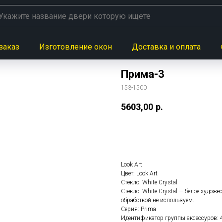
заказ
Изготовление окон
Доставка и оплата
Прима-3
153-1500
5603,00
р.
Заказать данную модел
Look Art
Цвет: Look Art
Стекло: White Сrystal
Стекло: White Сrystal — белое худож
обработкой не используем.
Серия: Prima
Идентификатор группы аксессуров: 