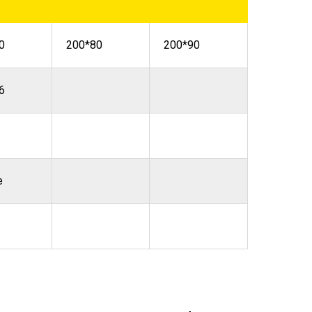
0
200*80
200*90
6
е