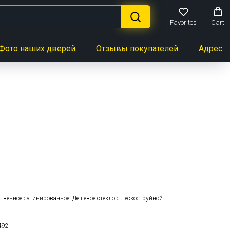
Favorites
Cart
Фото наших дверей
Отзывы покупателей
Адреса 
ь
ественное сатинированное. Дешевое стекло с пескоструйной
492