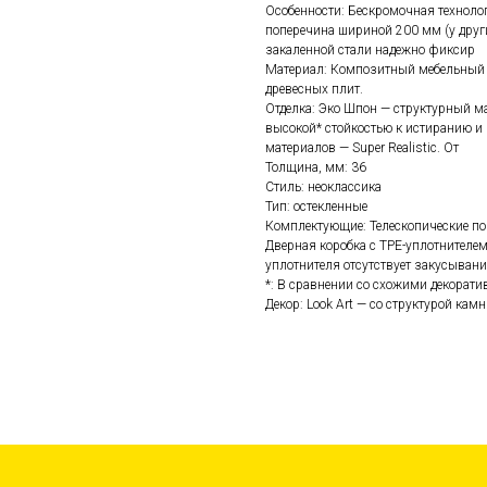
Особенности: Бескромочная техноло
поперечина шириной 200 мм (у други
закаленной стали надежно фиксир
Материал: Композитный мебельный щ
древесных плит.
Отделка: Эко Шпон — структурный м
высокой* стойкостью к истиранию 
материалов — Super Realistic. От
Толщина, мм: 36
Стиль: неоклассика
Тип: остекленные
Комплектующие: Телескопические по
Дверная коробка с TPE-уплотнителе
уплотнителя отсутствует закусывание
*: В сравнении со схожими декорат
Декор: Look Art — со структурой кам