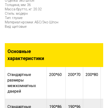
Отделка: эко шпон
Толщина, мм: 36
Масса брутто, кг: 20.32
Стиль: модерн
Тип: глухие
Материал кромки: АБС/Эко Шпон
Вид: щитовые
Основные
характеристики
Стандартные
200*60
200*70
200*80
20
размеры
межкомнатных
дверей
Стандартные
190*86
190*96