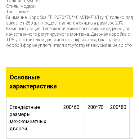
Толщина, мм: 36
Стиль: модерн
Тип: глухие
Внимание: Коробка "Т" 2070*70*40 МДФ/ЛВЛ (у,п) только под
заказ, от 250 шт., предоставляется скидка в размере 20%.
Комплектующие: Телескопические погонажные изделия для
качественного регулируемого монтажа. Дверная коробка с
TPE-уплотнителем для мягкого закрывания, благодаря
особой форме уплотнителя отсутствует закусывание со сто
Основные
характеристики
Стандартные
200*60
200*70
200*80
20
размеры
межкомнатных
дверей