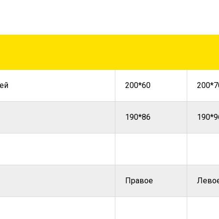
ей
200*60
200*7
190*86
190*9
Правое
Лево