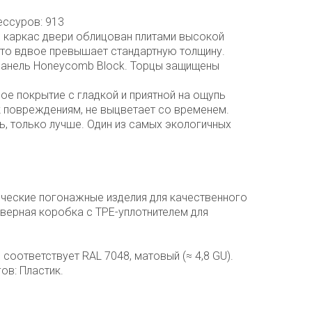
ессуров: 913
 каркас двери облицован плитами высокой
что вдвое превышает стандартную толщину.
 панель Honeycomb Block. Торцы защищены
ное покрытие c гладкой и приятной на ощупь
к повреждениям, не выцветает со временем.
ь, только лучше. Один из самых экологичных
ческие погонажные изделия для качественного
верная коробка с TPE-уплотнителем для
о соответствует RAL 7048, матовый (≈ 4,8 GU).
ов: Пластик.