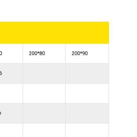
0
200*80
200*90
6
е