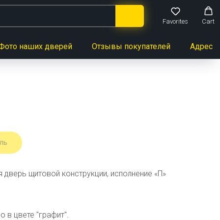
Favorites
Cart
Фото наших дверей
Отзывы покупателей
Адреса 
ль
 дверь щитовой конструкции, исполнение «П»
о в цвете "графит".