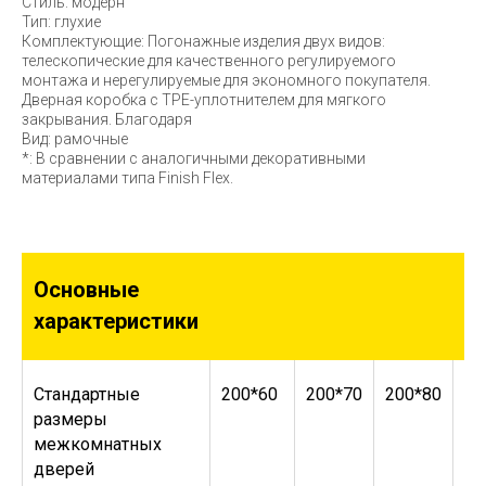
Стиль: модерн
Тип: глухие
Комплектующие: Погонажные изделия двух видов:
телескопические для качественного регулируемого
монтажа и нерегулируемые для экономного покупателя.
Дверная коробка с TPE-уплотнителем для мягкого
закрывания. Благодаря
Вид: рамочные
*: В сравнении с аналогичными декоративными
материалами типа Finish Flex.
Основные
характеристики
Стандартные
200*60
200*70
200*80
20
размеры
межкомнатных
дверей