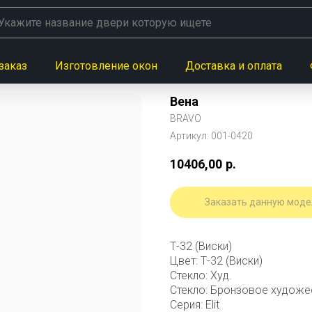
заказ
Изготовление окон
Доставка и оплата
Вена
BRAVO
Артикул:
001-0420
10406,00
р.
Заказать данную моде
Т-32 (Виски)
Цвет: Т-32 (Виски)
Стекло: Худ.
Стекло: Бронзовое художес
Серия: Elit