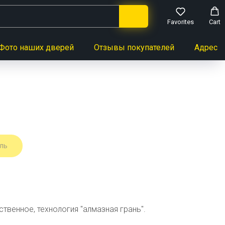
Favorites
Cart
Фото наших дверей
Отзывы покупателей
Адреса 
ль
твенное, технология "алмазная грань".