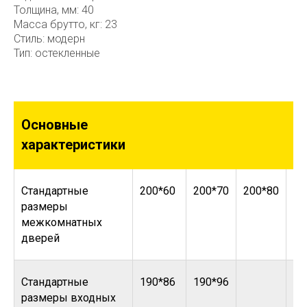
Толщина, мм: 40
Масса брутто, кг: 23
Стиль: модерн
Тип: остекленные
Основные
характеристики
Стандартные
200*60
200*70
200*80
20
размеры
межкомнатных
дверей
Стандартные
190*86
190*96
размеры входных