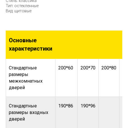
Стиль: классика
Тип: остекленные
Вид: щитовые
Основные
характеристики
Стандартные
200*60
200*70
200*80
20
размеры
межкомнатных
дверей
Стандартные
190*86
190*96
размеры входных
дверей