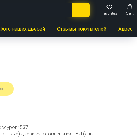
Favorites
Cart
Фото наших дверей
Отзывы покупателей
Адреса 
ль
ессуров: 537
рговые) двери изготовлены из ЛВЛ (англ.