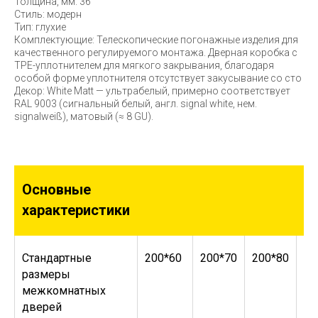
Толщина, мм: 36
Стиль: модерн
Тип: глухие
Комплектующие: Телескопические погонажные изделия для
качественного регулируемого монтажа. Дверная коробка с
TPE-уплотнителем для мягкого закрывания, благодаря
особой форме уплотнителя отсутствует закусывание со сто
Декор: White Matt — ультрабелый, примерно соответствует
RAL 9003 (cигнальный белый, англ. signal white, нем.
signalweiß), матовый (≈ 8 GU).
Основные
характеристики
Стандартные
200*60
200*70
200*80
20
размеры
межкомнатных
дверей