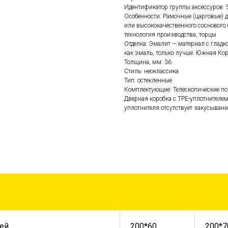
Идентификатор группы аксессуров: 
Особенности: Рамочные (царговые) дв
или высококачественного соснового 
технология производства, торцы
Отделка: Эмалит — материал с глад
как эмаль, только лучше. Южная Кор
Толщина, мм: 36
Стиль: неоклассика
Тип: остекленные
Комплектующие: Телескопические по
Дверная коробка с TPE-уплотнителе
уплотнителя отсутствует закусывание
ей
200*60
200*7