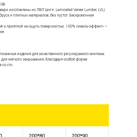
538
ери изготовлены из ЛВЛ (англ. Laminated Veneer Lumber, LVL)
бруса и плитных материалов, без пустот. Бескромочная
кой и приятной на ощупь поверхностью. 100% «эмаль-эффект» —
ея.
гонажные изделия для качественного регулируемого монтажа.
м для мягкого закрывания, благодаря особой форме
 со сто
0
200*80
200*90