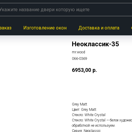
заказ
Изготовление окон
Доставка и оплата
Неоклассик-35
mr.wood
066-0369
6953,00
р.
Заказать данную модел
Grey Matt
Цвет: Grey Matt
Стекло: White Сrystal
Стекло: White Сrystal — белое худож
обработкой не используем.
Серия: Neoclassic