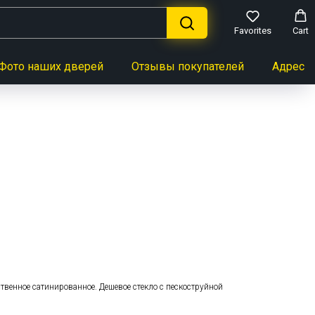
Favorites
Cart
Фото наших дверей
Отзывы покупателей
Адреса 
ь
ественное сатинированное. Дешевое стекло с пескоструйной