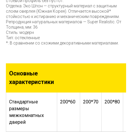
стоевой профиль без пустот.
Отделка: Эко Шпон — структурный материал с защитным
слоем оверлея (Южная Корея). Отличается высокой*
стойкостью к истиранию и механическим повреждениям.
Репродукция натуральных материалов — Super Realistic. От
Толщина, мм: 36
Стиль: модерн
Тип: остекленные
*: В сравнении со схожими декоративными материалами.
Основные
характеристики
Стандартные
200*60
200*70
200*80
20
размеры
межкомнатных
дверей